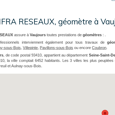
FRA RESEAUX, géomètre à Vauj
ESEAUX
assure à
Vaujours
toutes prestations de
géomètres
: .
ofessionnels interviennent également pour tous travaux de
géo
ay-sous-Bois
,
Villepinte
,
Pavillons-sous-Bois
ou encore
Coubron
.
rs
, de code postal 93410, appartient au département
Seine-Saint-D
10, la ville comptait 6452 habitants. Les 3 villes les plus peuplée
euil et Aulnay-sous-Bois.