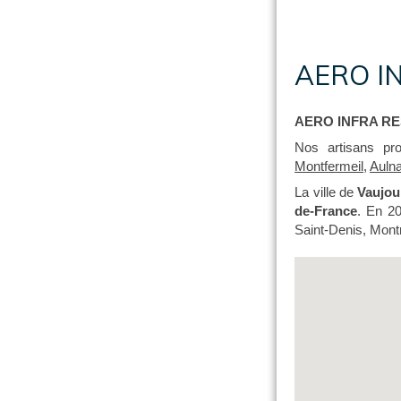
AERO IN
AERO INFRA R
Nos artisans pr
Montfermeil
,
Auln
La ville de
Vaujou
de-France
. En 20
Saint-Denis, Montr