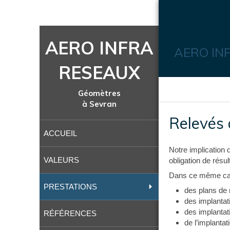
AERO INFRA
AERO INFR
RESEAUX
Géomètres
à Sevran
Relevés 
ACCUEIL
Notre implication 
VALEURS
obligation de résul
Dans ce même cad
PRESTATIONS
des plans de
des implantat
des implantat
RÉFÉRENCES
de l’implantat