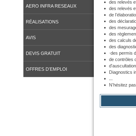
des relevés et
AERO INFRA RESEAUX
des relevés e
de l'élaborat
des déclarati
RÉALISATIONS
des mesurages 
des règlement
AVIS
des calculs d
des diagnosti
·des permis de
DEVIS GRATUIT
de contrôles 
d'auscultatio
OFFRES D'EMPLOI
Diagnostics i
...
N'hésitez pas