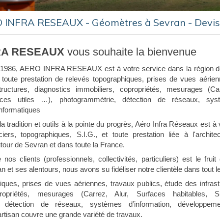
 INFRA RESEAUX - Géomètres à Sevran - Devis 
RA RESEAUX
vous souhaite la bienvenue
1986, AERO INFRA RESEAUX est à votre service dans la région 
 toute prestation de relevés topographiques, prises de vues aérien
tructures, diagnostics immobiliers, copropriétés, mesurages (Ca
faces utiles …), photogrammétrie, détection de réseaux, syst
nformatiques
la tradition et outils à la pointe du progrès, Aéro Infra Réseaux est à
iers, topographiques, S.I.G., et toute prestation liée à l'archite
our de Sevran et dans toute la France.
nos clients (professionnels, collectivités, particuliers) est le fruit 
et ses alentours, nous avons su fidéliser notre clientèle dans tout l
iques, p
rises de vues aériennes, t
ravaux p
ublics, é
tude des infrast
ropriétés, m
esurages (Carrez, Alur, Surfaces habitables, S
, d
étection de réseaux, s
ystèmes d’information, d
éveloppeme
artisan couvre une grande variété de travaux.