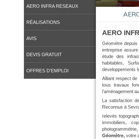
AERO INFRA RESEAUX
AERO
RÉALISATIONS
AERO INF
AVIS
Géomètre depuis 
entreprise assure
DEVIS GRATUIT
étude des infras
habitables, Sur
développements I
OFFRES D'EMPLOI
Alliant respect de 
tous travaux fonc
l'aménagement aut
La satisfaction de 
Reconnus à Sevran 
r
elevés topograph
immobiliers, c
op
p
hotogrammétrie
Géomètre,
votre 