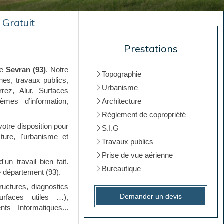
Gratuit
Prestations
de
Sevran (93)
. Notre
Topographie
nes, travaux publics,
Urbanisme
rrez, Alur, Surfaces
èmes d’information,
Architecture
Réglement de copropriété
 votre disposition pour
S.I.G
cture, l'urbanisme et
Travaux publics
Prise de vue aérienne
d'un travail bien fait.
Bureautique
e département (93).
ructures, d
iagnostics
Demander un devis
urfaces utiles …),
nts Informatiques
...