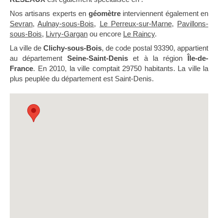
Nos artisans experts en
géomètre
interviennent également en
Sevran
,
Aulnay-sous-Bois
,
Le Perreux-sur-Marne
,
Pavillons-
sous-Bois
,
Livry-Gargan
ou encore
Le Raincy
.
La ville de
Clichy-sous-Bois
, de code postal 93390, appartient
au département
Seine-Saint-Denis
et à la région
Île-de-
France
. En 2010, la ville comptait 29750 habitants. La ville la
plus peuplée du département est Saint-Denis.